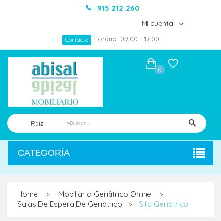
915 212 260
Mi cuenta
Horario: 09:00 - 19:00
Contacto
0
Raíz
CATEGORÍA
Home
Mobiliario Geriátrico Online
>
>
Salas De Espera De Geriátrico
Silla Geriátrico
>