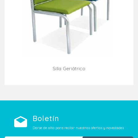
Silla Geriátrico
Añadir Al Carrito
Boletín
Darse de alta para recibir nuestras ofertas y novedades