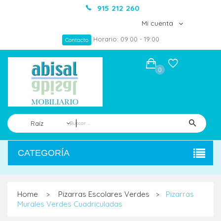
915 212 260
Mi cuenta
Horario: 09:00 - 19:00
Contacto
0
Raíz
CATEGORÍA
Home
Pizarras Escolares Verdes
Pizarras
>
>
Murales Verdes Cuadriculadas