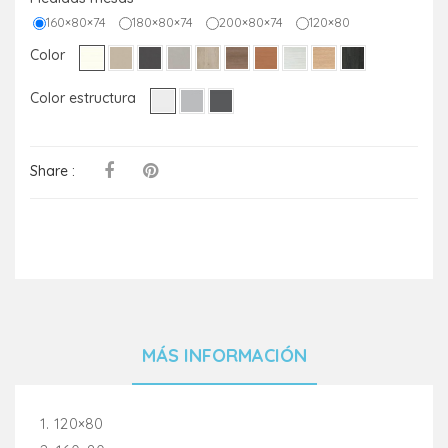
160×80×74
180×80×74
200×80×74
120×80
Color
Color estructura
Share :
MÁS INFORMACIÓN
1. 120×80