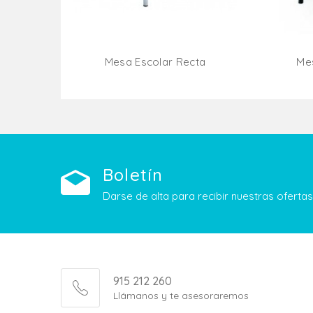
Mesa Escolar Recta
Me
Añadir Al Carrito
Boletín
Darse de alta para recibir nuestras ofert
915 212 260
Llámanos y te asesoraremos