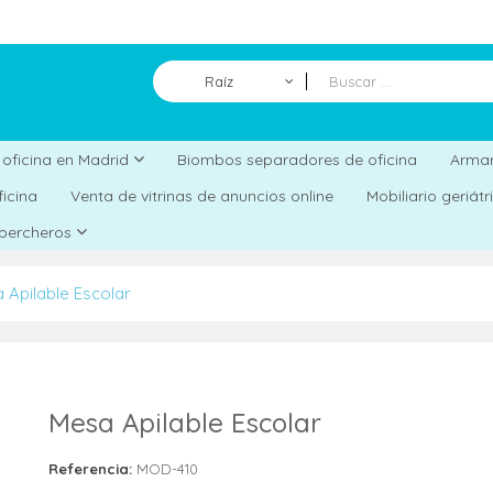
Raíz
Biombos separadores de oficina
a oficina en Madrid
Armar
ficina
Venta de vitrinas de anuncios online
Mobiliario geriát
 percheros
 Apilable Escolar
Mesa Apilable Escolar
Referencia:
MOD-410