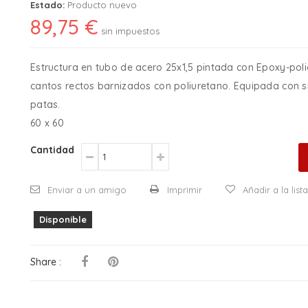
Estado:
Producto nuevo
89,75 €
sin impuestos
Estructura en tubo de acero 25x1,5 pintada con Epoxy-pol
cantos rectos barnizados con poliuretano. Equipada con s
patas.
60 x 60
Cantidad
Enviar a un amigo
Imprimir
Añadir a la lis
Disponible
Share :