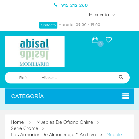
915 212 260
Mi cuenta
Horario: 09:00 - 19:00
Contacto
0
Raíz
CATEGORÍA
Home
Muebles De Oficina Online
>
>
Serie Crome
>
Los Armarios De Almacenaje Y Archivo
Mueble
>