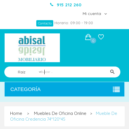
915 212 260
Mi cuenta
Horario: 09:00 - 19:00
Contacto
0
Raíz
CATEGORÍA
Home
Muebles De Oficina Online
Mueble De
>
>
Oficina Credencia 74*120*45