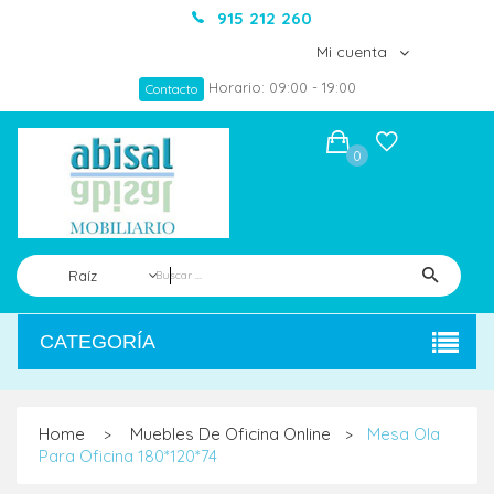
915 212 260
Mi cuenta
Horario: 09:00 - 19:00
Contacto
0
Raíz
CATEGORÍA
Home
Muebles De Oficina Online
Mesa Ola
>
>
Para Oficina 180*120*74