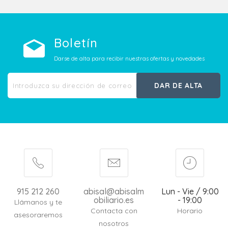
Boletín
Darse de alta para recibir nuestras ofertas y novedades
DAR DE ALTA
915 212 260
abisal@abisalm
Lun - Vie / 9:00
obiliario.es
- 19:00
Llámanos y te
Contacta con
Horario
asesoraremos
nosotros