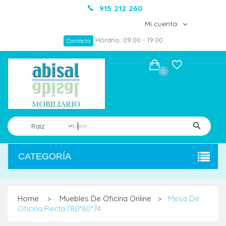
915 212 260
Mi cuenta
Horario: 09:00 - 19:00
Contacto
0
Raíz
CATEGORÍA
Home
Muebles De Oficina Online
Mesa De
>
>
Oficina Recta 180*80*74