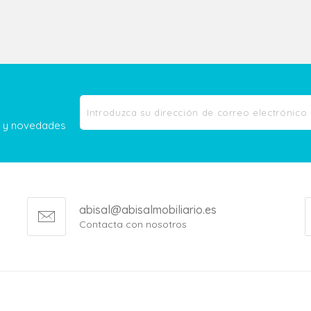
as y novedades
abisal@abisalmobiliario.es
Contacta con nosotros