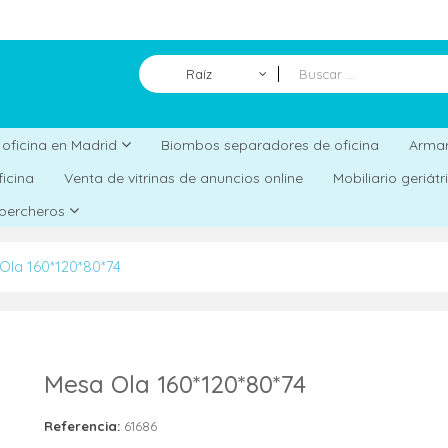
Raíz
Biombos separadores de oficina
a oficina en Madrid
Armar
ficina
Venta de vitrinas de anuncios online
Mobiliario geriát
 percheros
Ola 160*120*80*74
Mesa Ola 160*120*80*74
Referencia:
61686