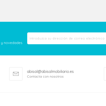
as y novedades
abisal@abisalmobiliario.es
Contacta con nosotros