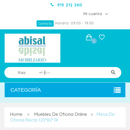
915 212 260
Mi cuenta
Horario: 09:00 - 19:00
Contacto
0
Raíz
CATEGORÍA
Home
Muebles De Oficina Online
Mesa De
>
>
Oficina Recta 120*80*74