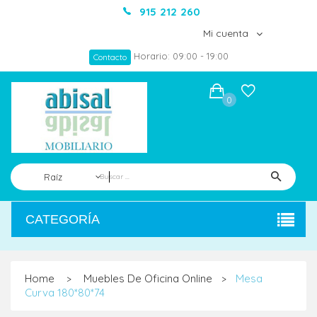
915 212 260
Mi cuenta
Horario: 09:00 - 19:00
Contacto
0
Raíz
CATEGORÍA
Home
Muebles De Oficina Online
Mesa
>
>
Curva 180*80*74