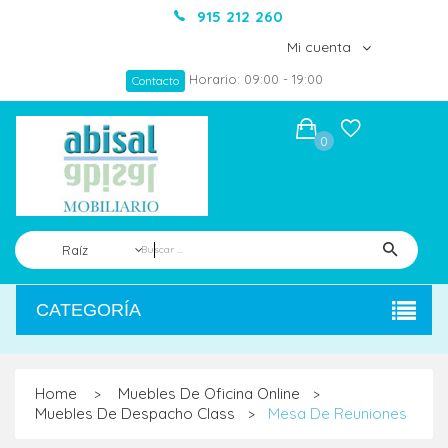
915 212 260
Mi cuenta
Horario: 09:00 - 19:00
Contacto
0
Raíz
CATEGORÍA
Home
Muebles De Oficina Online
>
>
Muebles De Despacho Class
Mesa De Reuniones
>