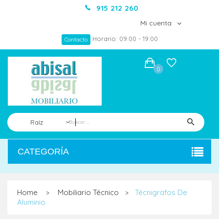
915 212 260
Mi cuenta
Horario: 09:00 - 19:00
Contacto
0
Raíz
CATEGORÍA
Home
Mobiliario Técnico
Técnigrafos De
>
>
Aluminio