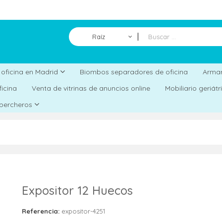
Raíz
Biombos separadores de oficina
a oficina en Madrid
Armar
ficina
Venta de vitrinas de anuncios online
Mobiliario geriát
 percheros
Expositor 12 Huecos
Referencia:
expositor-4251