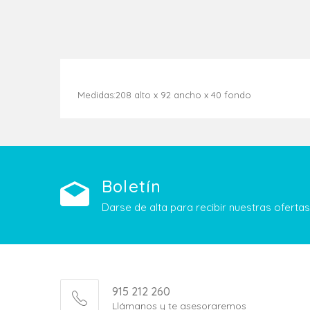
Medidas:208 alto x 92 ancho x 40 fondo
Boletín
Darse de alta para recibir nuestras ofert
915 212 260
Llámanos y te asesoraremos