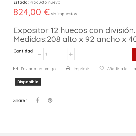
Estado:
Producto nuevo
824,00 €
sin impuestos
Expositor 12 huecos con división.
Medidas:208 alto x 92 ancho x 4
Cantidad
Enviar a un amigo
Imprimir
Añadir a la lis
Disponible
Share :