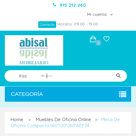
915 212 260
Mi cuenta
Horario: 09:00 - 19:00
Contacto
0
Raíz
CATEGORÍA
Home
Muebles De Oficina Online
Mesa De
>
>
Oficina Compacta 180*120*(80*60)*74