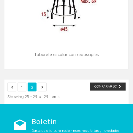
Taburete escolar con reposapíes
Consultar disponibilidad
COMPARAR (
0
)
1
2
Showing 25 - 29 of 29 items
Boletín
Darse de alta para recibir nuestras ofertas y novedades