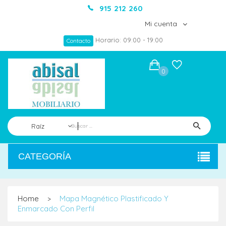
915 212 260
Mi cuenta
Horario: 09:00 - 19:00
Contacto
0
Raíz
CATEGORÍA
Home
Mapa Magnético Plastificado Y
>
Enmarcado Con Perfil