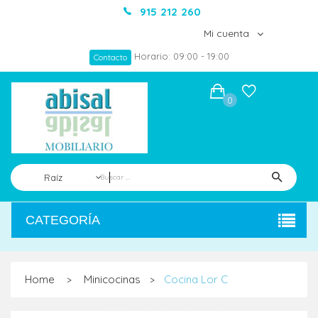
915 212 260
Mi cuenta
Horario: 09:00 - 19:00
Contacto
0
Raíz
CATEGORÍA
Home
Minicocinas
Cocina Lor C
>
>