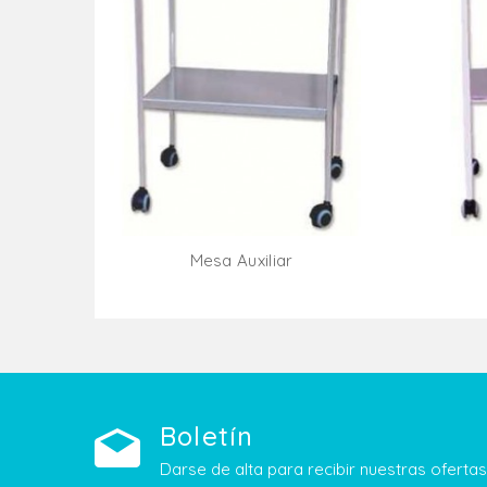
Mesa Auxiliar
Añadir Al Carrito
Boletín
Darse de alta para recibir nuestras ofert