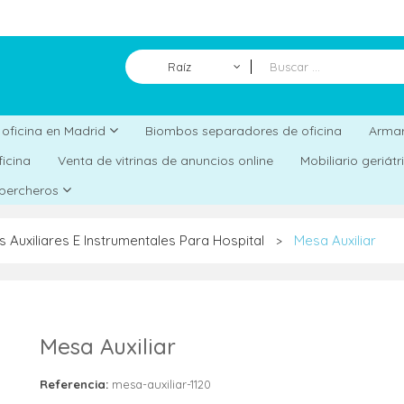
Raíz
Biombos separadores de oficina
a oficina en Madrid
Armar
ficina
Venta de vitrinas de anuncios online
Mobiliario geriát
 percheros
Auxiliares E Instrumentales Para Hospital
Mesa Auxiliar
>
Mesa Auxiliar
Referencia:
mesa-auxiliar-1120