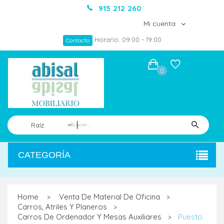
915 212 260
Mi cuenta
Horario: 09:00 - 19:00
Contacto
0
Raíz
CATEGORÍA
Home
Venta De Material De Oficina
>
>
Carros, Atriles Y Planeros
>
Carros De Ordenador Y Mesas Auxiliares
Puesto
>