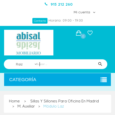
915 212 260
Mi cuenta
Horario: 09:00 - 19:00
Contacto
0
Raíz
CATEGORÍA
Home
Sillas Y Sillones Para Oficina En Madrid
>
M. Auxiliar
Módulo Laz
>
>