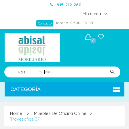
915 212 260
Mi cuenta
Horario: 09:00 - 19:00
Contacto
0
Raíz
CATEGORÍA
Home
Muebles De Oficina Online
>
>
Travesaños 37