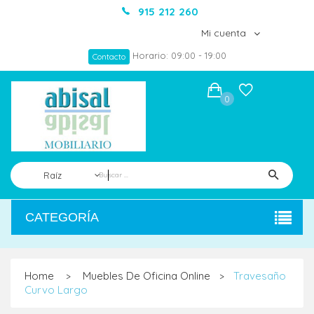
915 212 260
Mi cuenta
Horario: 09:00 - 19:00
Contacto
0
Raíz
CATEGORÍA
Home
Muebles De Oficina Online
Travesaño
>
>
Curvo Largo