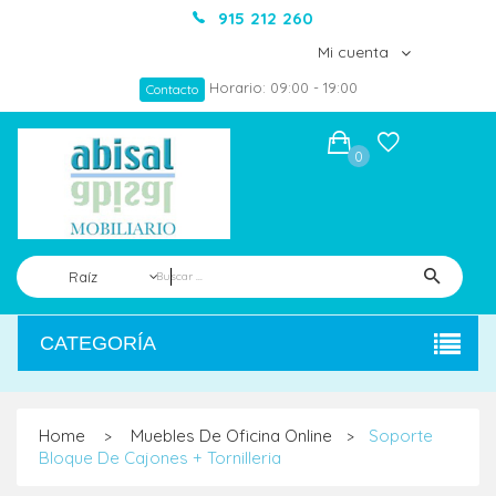
915 212 260
Mi cuenta
Horario: 09:00 - 19:00
Contacto
0
Raíz
CATEGORÍA
Home
Muebles De Oficina Online
Soporte
>
>
Bloque De Cajones + Tornilleria