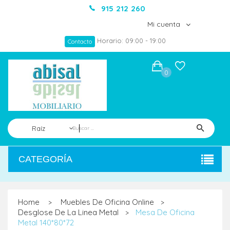
915 212 260
Mi cuenta
Horario: 09:00 - 19:00
Contacto
0
Raíz
CATEGORÍA
Home
Muebles De Oficina Online
>
>
Desglose De La Linea Metal
Mesa De Oficina
>
Metal 140*80*72