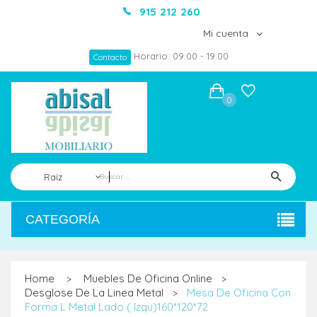
915 212 260
Mi cuenta
Horario: 09:00 - 19:00
Contacto
0
Raíz
CATEGORÍA
Home
Muebles De Oficina Online
>
>
Desglose De La Linea Metal
Mesa De Oficina Con
>
Forma L Metal Lado ( Izqu)160*120*72