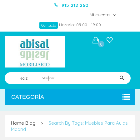
915 212 260
Mi cuenta
Horario: 09:00 - 19:00
Contacto
0
Raíz
CATEGORÍA
Home
Blog
Search By Tags: Muebles Para Aulas
>
Madrid