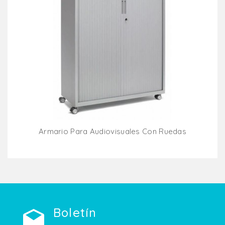
Armario Para Audiovisuales Con Ruedas
Añadir Al Carrito
Boletín