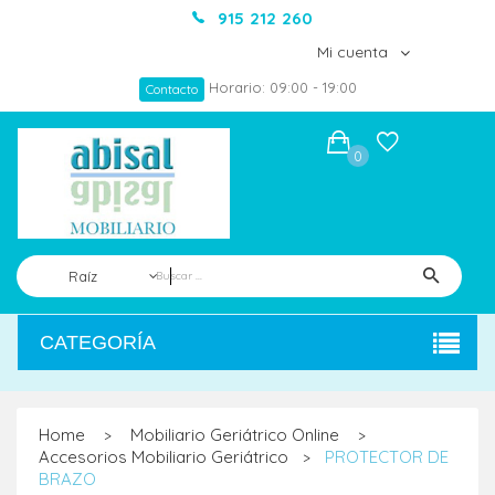
915 212 260
Mi cuenta
Horario: 09:00 - 19:00
Contacto
0
Raíz
CATEGORÍA
Home
Mobiliario Geriátrico Online
>
>
Accesorios Mobiliario Geriátrico
PROTECTOR DE
>
BRAZO