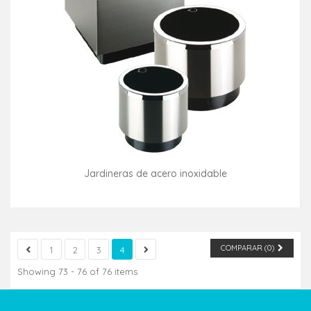
Jardineras de acero inoxidable
Consultar disponibilidad
COMPARAR (
0
)
1
2
3
4
Showing 73 - 76 of 76 items