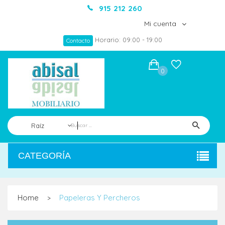
915 212 260
Mi cuenta
Horario: 09:00 - 19:00
Contacto
0
Raíz
CATEGORÍA
Home
Papeleras Y Percheros
>