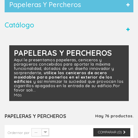
Papeleras Y Percheros
Catálogo
PAPELERAS Y PERCHEROS
Aquí le presentamos papeleras, ceniceros y
paragüeros concebidos para aportar la máxima
funcionalidad, dotados de un diseño innovador y
sorprendente,
utilice los ceniceros de acero
inoxidable para ponerlos en el exterior de los
edificios
y así minimizar la suciedad que provocan los
cigarrillos apagados en la entrada de su edificio.Por
favor soli...
Más
PAPELERAS Y PERCHEROS
Hay 76 productos.
--
COMPARAR (
0
)
Ordernar por