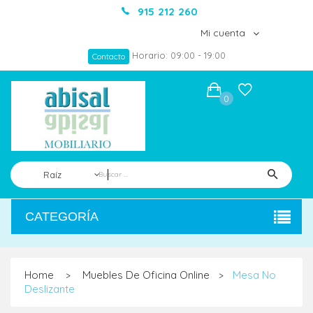
915 212 260
Mi cuenta
Horario: 09:00 - 19:00
Contacto
0
Raíz
CATEGORÍA
Home
Muebles De Oficina Online
Mesa No
>
>
Deslizante