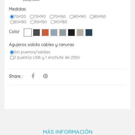
Medidas
70×120
70×140
70×160
80×140
80×160
80×180
90×160
90×180
Color
Agujeros salida cables y ranuras
Sin puertos/salidas
2 puertos USB y 1 enchufe de 230V
Share :
MÁS INFORMACIÓN