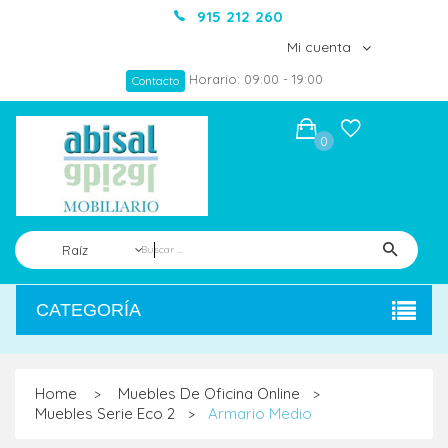
915 212 260
Mi cuenta
Horario: 09:00 - 19:00
Contacto
0
Raíz
CATEGORÍA
Home
Muebles De Oficina Online
>
>
Muebles Serie Eco 2
Armario Medio
>