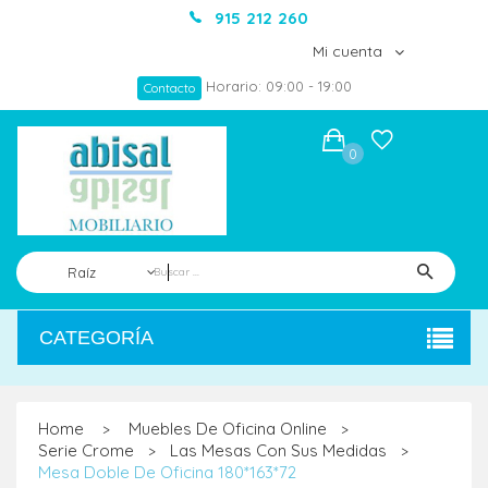
915 212 260
Mi cuenta
Horario: 09:00 - 19:00
Contacto
0
Raíz
CATEGORÍA
Home
Muebles De Oficina Online
>
>
Serie Crome
Las Mesas Con Sus Medidas
>
>
Mesa Doble De Oficina 180*163*72