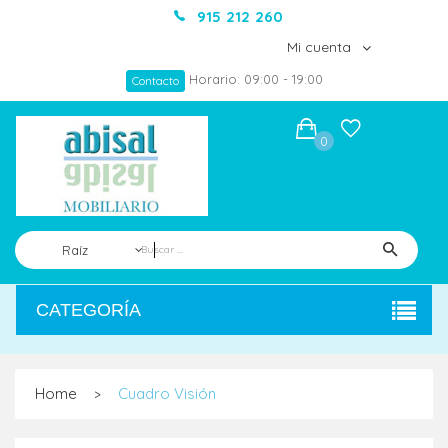
915 212 260
Mi cuenta
Horario: 09:00 - 19:00
Contacto
0
Raíz
CATEGORÍA
Home
Cuadro Visión
>