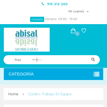
915 212 260
Mi cuenta
Horario: 09:00 - 19:00
Contacto
0
Raíz
CATEGORÍA
Home
Cuadro Trabajo En Equipo
>