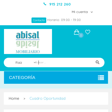
915 212 260
Mi cuenta
Horario: 09:00 - 19:00
Contacto
0
Raíz
CATEGORÍA
Home
Cuadro Oportunidad
>