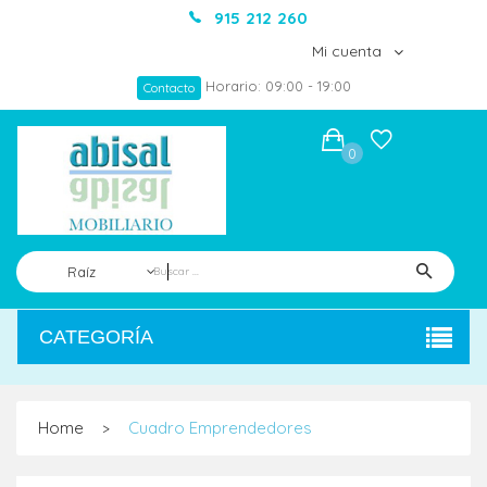
915 212 260
Mi cuenta
Horario: 09:00 - 19:00
Contacto
0
Raíz
CATEGORÍA
Home
Cuadro Emprendedores
>