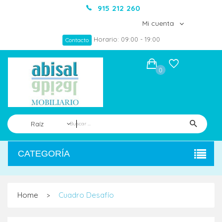
915 212 260
Mi cuenta
Horario: 09:00 - 19:00
Contacto
0
Raíz
CATEGORÍA
Home
Cuadro Desafío
>