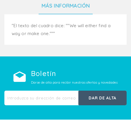
MÁS INFORMACIÓN
"El texto del cuadro dice: ""We will either find a
way or make one."""
Boletín
Darse de alta para recibir nuestras ofertas y novedades
DAR DE ALTA