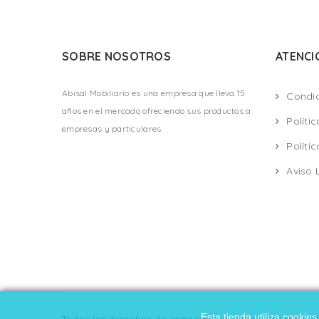
SOBRE NOSOTROS
ATENCI
Abisal Mobiliario es una empresa que lleva 15
Condi
años en el mercado ofreciendo sus productos a
Políti
empresas y particulares
Políti
Aviso 
Esta tienda utiliza cooki
Todos los derechos de imagen reservados Abisal Mobili