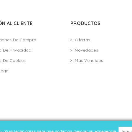
ÓN AL CLIENTE
PRODUCTOS
ciones De Compra
Ofertas
ca De Privacidad
Novedades
ca De Cookies
Más Vendidos
Legal
es y otras tecnologías para que podamos mejorar su experiencia.
Más 
ario 2017