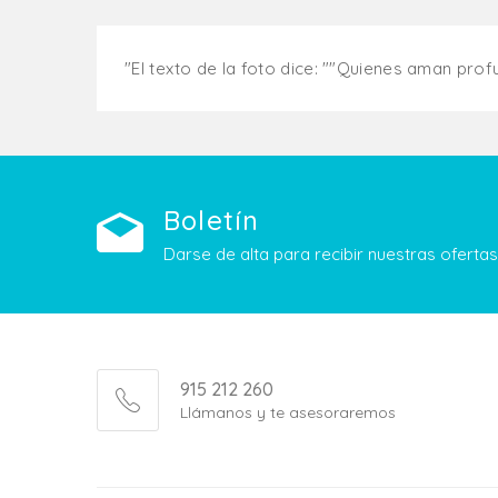
"El texto de la foto dice: ""Quienes aman pr
Boletín
Darse de alta para recibir nuestras ofert
915 212 260
Llámanos y te asesoraremos