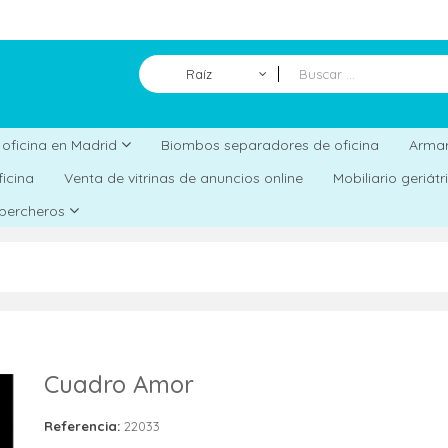
Raíz
Biombos separadores de oficina
a oficina en Madrid
Armar
ficina
Venta de vitrinas de anuncios online
Mobiliario geriát
 percheros
Cuadro Amor
Referencia:
22033