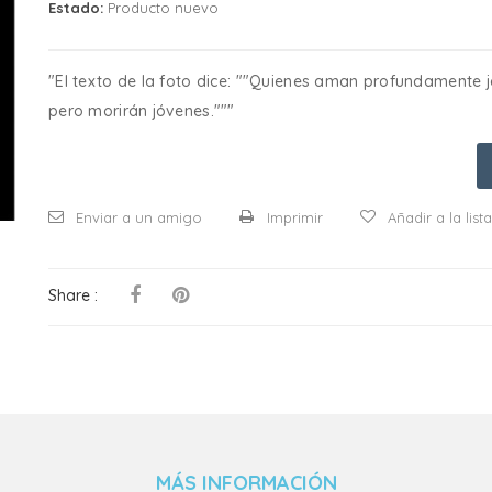
Estado:
Producto nuevo
"El texto de la foto dice: ""Quienes aman profundamente
pero morirán jóvenes."""
Enviar a un amigo
Imprimir
Añadir a la lis
Share :
MÁS INFORMACIÓN