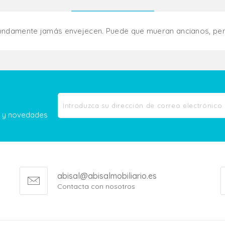
ofundamente jamás envejecen. Puede que mueran ancianos, per
as y novedades
abisal@abisalmobiliario.es
Contacta con nosotros