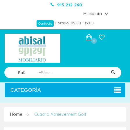
915 212 260
Mi cuenta
Horario: 09:00 - 19:00
Contacto
0
Raíz
CATEGORÍA
Home
Cuadro Achievement Golf
>