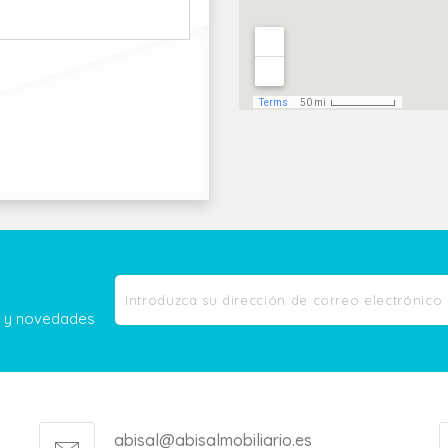
as y novedades
abisal@abisalmobiliario.es