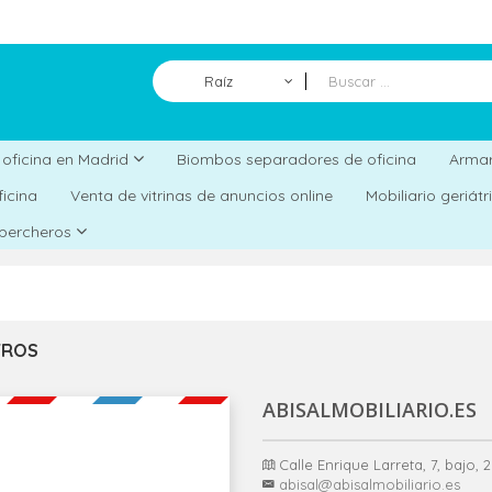
Raíz
Biombos separadores de oficina
a oficina en Madrid
Armar
ficina
Venta de vitrinas de anuncios online
Mobiliario geriát
 percheros
TROS
ABISALMOBILIARIO.ES
Calle Enrique Larreta, 7, bajo,
abisal@abisalmobiliario.es