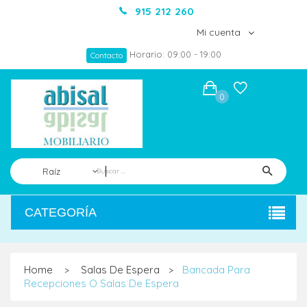
915 212 260
Mi cuenta
Horario: 09:00 - 19:00
Contacto
0
Raíz
CATEGORÍA
Home
Salas De Espera
Bancada Para
>
>
Recepciones O Salas De Espera