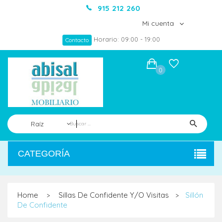
915 212 260
Mi cuenta
Horario: 09:00 - 19:00
Contacto
0
Raíz
CATEGORÍA
Home
Sillas De Confidente Y/o Visitas
Sillón
>
>
De Confidente