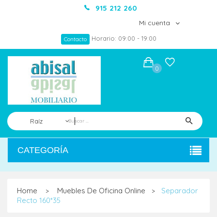
915 212 260
Mi cuenta
Horario: 09:00 - 19:00
Contacto
0
Raíz
CATEGORÍA
Home
Muebles De Oficina Online
Separador
>
>
Recto 160*35