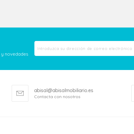
as y novedades
abisal@abisalmobiliario.es
Contacta con nosotros