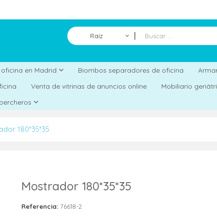
Raíz
Biombos separadores de oficina
a oficina en Madrid
Armar
ficina
Venta de vitrinas de anuncios online
Mobiliario geriát
 percheros
ador 180*35*35
Mostrador 180*35*35
Referencia:
76618-2