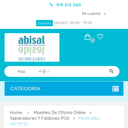
915 212 260
Mi cuenta
Horario: 09:00 - 19:00
Contacto
0
Raíz
CATEGORÍA
Home
Muebles De Oficina Online
>
>
Separadores Y Faldones PO6
Mostrador
>
160*31*35