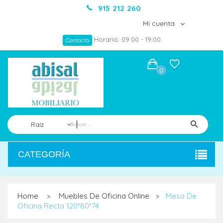
915 212 260
Mi cuenta
Horario: 09:00 - 19:00
Contacto
0
Raíz
CATEGORÍA
Home
Muebles De Oficina Online
Mesa De
>
>
Oficina Recta 120*80*74