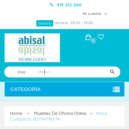
915 212 260
Mi cuenta
Horario: 09:00 - 19:00
Contacto
0
Raíz
CATEGORÍA
Home
Muebles De Oficina Online
Mesa
>
>
Compacta 180*140*80*74